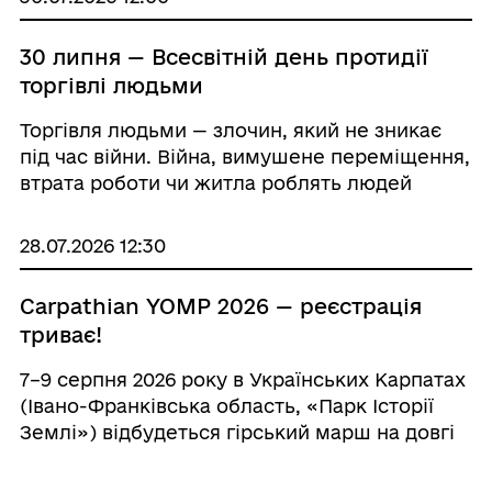
та детально опрацювали його структуру і
зміс...
30 липня — Всесвітній день протидії
торгівлі людьми
Торгівля людьми — злочин, який не зникає
під час війни. Війна, вимушене переміщення,
втрата роботи чи житла роблять людей
більш вразливими до експлуатації.
Вербування може ховатися за пропозицією
28.07.2026 12:30
«легкої роботи», допомоги з переїздом...
Carpathian YOMP 2026 — реєстрація
триває!
7–9 серпня 2026 року в Українських Карпатах
(Івано-Франківська область, «Парк Історії
Землі») відбудеться гірський марш на довгі
дистанції Carpathian YOMP 2026. Це не
просто подія і не змагання. Це ветеранський