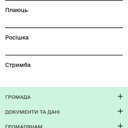
Плаюць
Росішка
Стримба
ГРОМАДА
Контакти та звернення
ДОКУМЕНТИ ТА ДАНІ
Селищний голова
Публічна інформація
Депутатський корпус
ГРОМАДЯНАМ