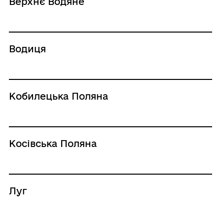
Верхнє Водяне
Водиця
Кобилецька Поляна
Косівська Поляна
Луг