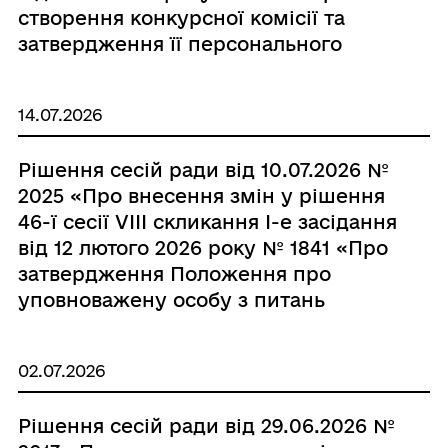
створення конкурсної комісії та
затвердження її персонального
складу для обрання незалежних
членів наглядової ради
14.07.2026
комунального некомерційного
підприємства «Великобичківська
Рішення сесій ради від 10.07.2026 №
міська лікарня» Великобичківської
2025 «Про внесення змін у рішення
селищної ради»»
46-ї сесії VІІІ скликання І-е засідання
від 12 лютого 2026 року № 1841 «Про
затвердження Положення про
уповноважену особу з питань
запобігання та виявлення корупції у
Великобичківській селищній раді в
02.07.2026
новій редакції та визначення
відповідальної особи»»
Рішення сесій ради від 29.06.2026 №