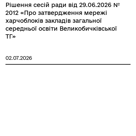
Рішення сесій ради від 29.06.2026 №
2012 «Про затвердження мережі
харчоблоків закладів загальної
середньої освіти Великобичківської
ТГ»
02.07.2026
Рішення сесій ради від 29.06.2026 №
2011 «Про організацію проходження
медичного огляду працівниками
закладів освіти та культури
Великобичківської селищної ради»
02.07.2026