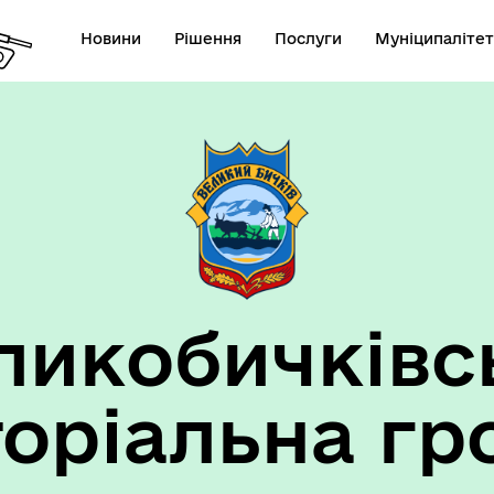
Новини
Рішення
Послуги
Муніципалітет
ансії підприємств та
анов Великобичківської ТГ
ликобичківс
торіальна гр