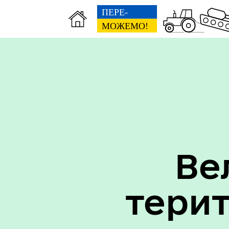
Вак
Туризм
уст
Ве
Бюджет громади
тери