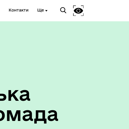
Контакти
Ще
ька
омада