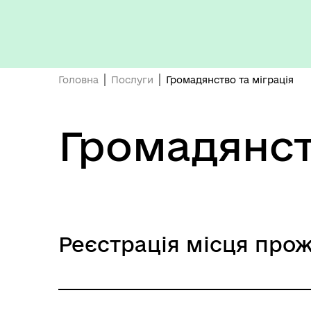
Герої не вмирають
Головна
Послуги
Громадянство та міграція
Громадянст
Реєстрація місця про