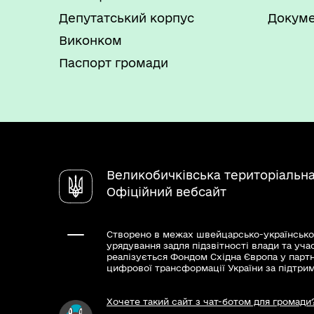
обміну паспорта громадянина Укр
Депутатський корпус
Докуме
паспорта (крім додаткової змін
платника податків з Державного
Виконком
відмову від прийняття реєстраці
Паспорт громади
які через свої релігійні перек
картки платника податків та по
паспорті); виявлення помилки в 
непридатності паспорта для по
Оформлення і видача паспорта 
обміну паспорта громадянина Укр
Великобичківська територіальн
інформації, внесеної до паспорт
Офіційний вебсайт
виявлення помилки в інформації
використання; якщо особа досяг
Створено в межах швейцарсько-українсько
законодавством порядку не пізн
урядування задля підзвітності влади та уча
вклеювання до паспорта громадя
реалізується Фондом Східна Європа у парт
цифрової трансформації України за підтри
паспорта громадянина України з
електронним носієм (за бажанн
Хочете такий сайт з чат-ботом для громади