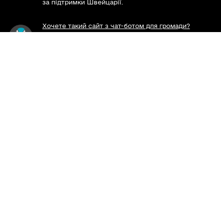
за підтримки Швейцарії.
Хочете такий сайт з чат-ботом для громади?
Весь контент доступний за ліцензією Creative
Commons Attribution 4.0 International license,
якщо не зазначено інше.
Слідкуй за нами тут:
Наша громада у смартфоні: