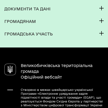
Контакти та звернення
ДОКУМЕНТИ ТА ДАНІ
Селищний голова
Публічна інформація
Депутатський корпус
ГРОМАДЯНАМ
Фінанси
Виконком
Кабінет мешканця
Документи (НПА)
ГРОМАДСЬКА УЧАСТЬ
Паспорт громади
Послуги
Електронні петиції
Чат-бот «СВОЇ»
Електронні консультації
Довідник закладів
Великобичківська територіальна
громада
Офіційний вебсайт
Створено в межах швейцарсько-української
Програми «Електронне урядування задля
підзвітності влади та участі громади» (EGAP), що
реалізується Фондом Східна Європа у партнерстві
з Міністерством цифрової трансформації України