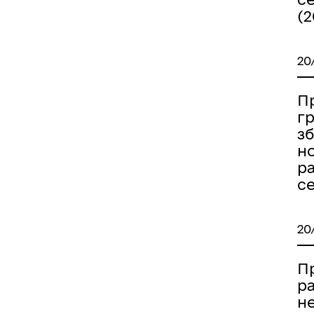
(2
20
Пр
гр
з
н
р
с
20
П
р
н