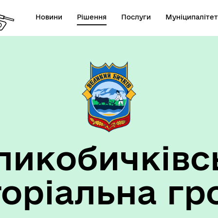
Новини
Рішення
Послуги
Муніципалітет
ансії підприємств та
анов Великобичківської ТГ
ликобичківс
торіальна гр