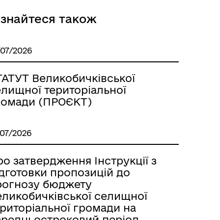
ізнайтеся також
/07/2026
ТАТУТ Великобичківської
елищної територіальної
ромади (ПРОЄКТ)
/07/2026
о затвердження Інструкції з
ідготовки пропозицій до
рогнозу бюджету
еликобичківської селищної
ериторіальної громади на
ередньостроковий період