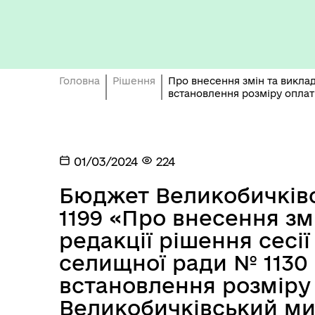
Бюджет громади
Головна
Рішення
Про внесення змін та виклад
встановлення розміру оплат
01/03/2024
224
Герої не вмирають
Бюджет Великобичківсь
1199 «Про внесення зм
редакції рішення сесі
селищної ради № 1130 в
встановлення розміру 
Великобичківський ми