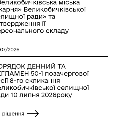
Великобичківська міська
карня» Великобичківської
елищної ради» та
твердження її
ерсонального складу
/07/2026
ОРЯДОК ДЕННИЙ ТА
ЕГЛАМЕН 50-ї позачергової
сії 8-го скликання
еликобичківської селищної
ади 10 липня 2026року
і рішення