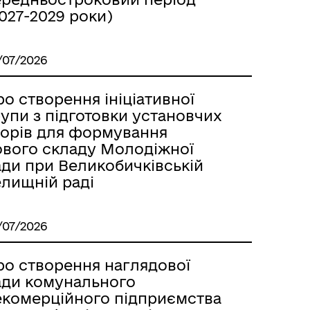
027-2029 роки)
/07/2026
о створення ініціативної
упи з підготовки установчих
борів для формування
ового складу Молодіжної
ади при Великобичківській
елищній раді
/07/2026
ро створення наглядової
ади комунального
екомерційного підприємства