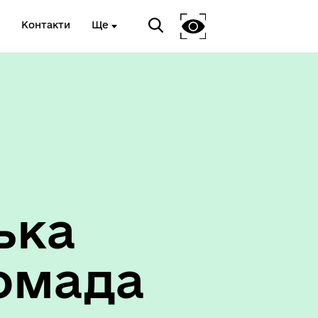
Контакти
Ще
ька
омада