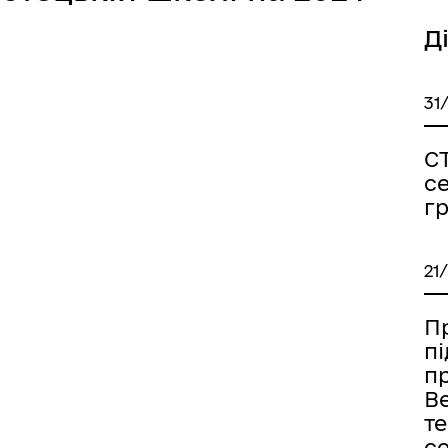
Д
31
С
с
г
21
Пр
п
п
В
т
с