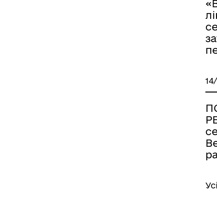
«
лі
с
за
п
14
П
Р
се
В
р
Ус