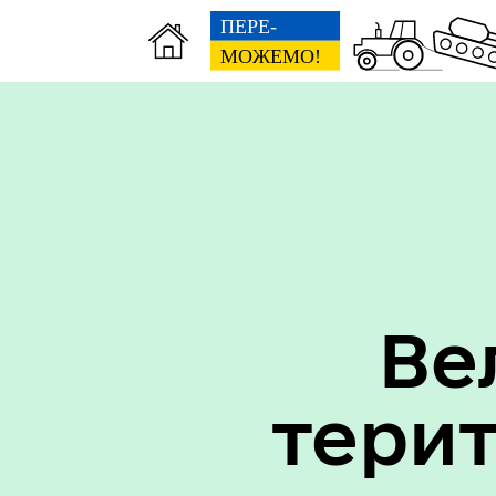
Вак
Туризм
уст
Ве
тери