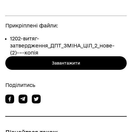
Прикріплені файли:
1202-витяг-
затвердження_ДПТ_ЗМІНА_ЦІЛ_2_нове-
(2)-–-копія
Завантажити
Поділитись