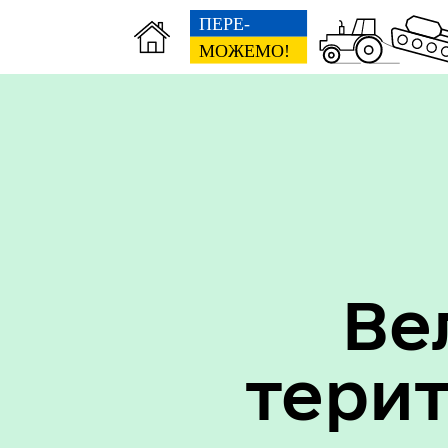
Вак
Туризм
уст
Ве
тери