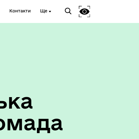
Контакти
Ще
ька
омада