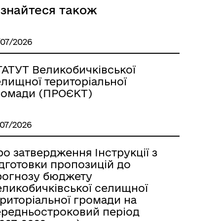
ізнайтеся також
/07/2026
ТАТУТ Великобичківської
елищної територіальної
ромади (ПРОЄКТ)
/07/2026
о затвердження Інструкції з
ідготовки пропозицій до
рогнозу бюджету
еликобичківської селищної
ериторіальної громади на
ередньостроковий період