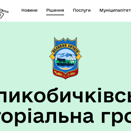
Новини
Рішення
Послуги
Муніципалітет
ансії підприємств та
анов Великобичківської ТГ
ликобичківс
торіальна гр