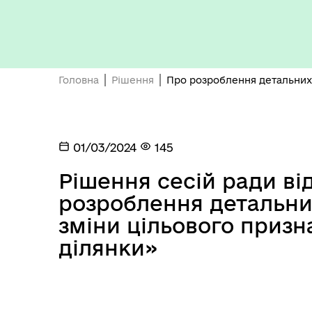
Бюджет громади
Головна
Рішення
Про розроблення детальних 
01/03/2024
145
Рішення сесій ради ві
Герої не вмирають
розроблення детальни
зміни цільового призн
ділянки»