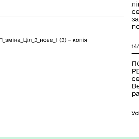
лі
с
за
п
зміна_Ціл_2_нове_1 (2) – копія
14
П
Р
се
В
р
Ус