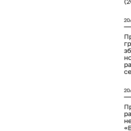
(2
20
Пр
гр
з
н
р
с
20
П
р
н
«