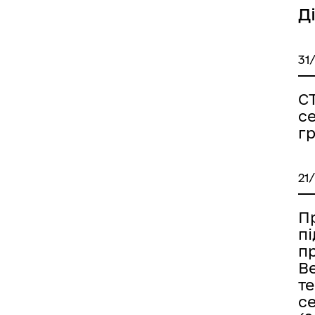
Д
31
С
с
г
21
Пр
п
п
В
т
с