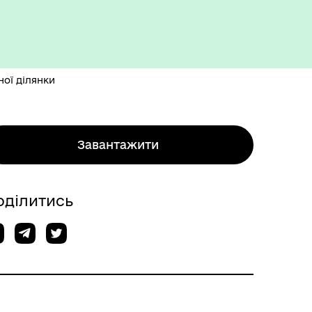
ої ділянки
Завантажити
оділитись