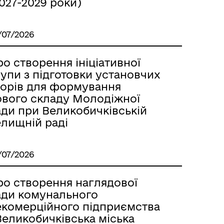
027-2029 роки)
/07/2026
о створення ініціативної
упи з підготовки установчих
борів для формування
ового складу Молодіжної
ади при Великобичківській
елищній раді
/07/2026
ро створення наглядової
ади комунального
екомерційного підприємства
Великобичківська міська