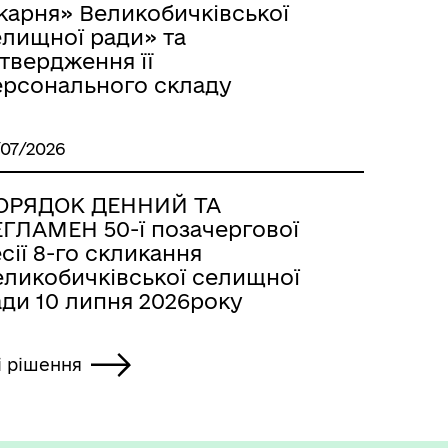
карня» Великобичківської
елищної ради» та
твердження її
ерсонального складу
/07/2026
ОРЯДОК ДЕННИЙ ТА
ЕГЛАМЕН 50-ї позачергової
сії 8-го скликання
еликобичківської селищної
ади 10 липня 2026року
і рішення