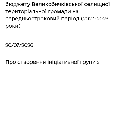
бюджету Великобичківської селищної
територіальної громади на
середньостроковий період (2027-2029
роки)
20/07/2026
Про створення ініціативної групи з
підготовки установчих зборів для
формування нового складу Молодіжної
ради при Великобичківській селищній
раді
20/07/2026
Про створення наглядової ради
комунального некомерційного