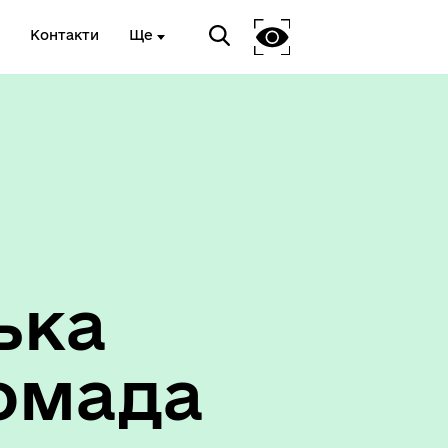
Контакти
Ще
ька
омада