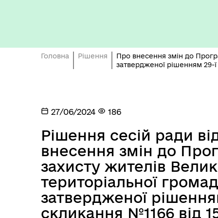
Бюджет громади
Головна
Рішення
Про внесення змін до Програ
затвердженої рішенням 29-ї с
27/06/2024
186
Рішення сесій ради ві
внесення змін до Про
захисту жителів Велик
Герої не вмирають
територіальної громад
затвердженої рішенням 
скликання №1166 від 15