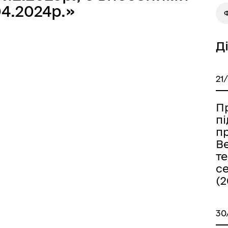
4.2024р.»
Д
21
Пр
п
п
В
т
с
(2
30