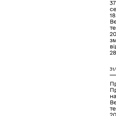
37
се
18
В
т
20
зм
ві
28
31
П
П
н
В
т
20