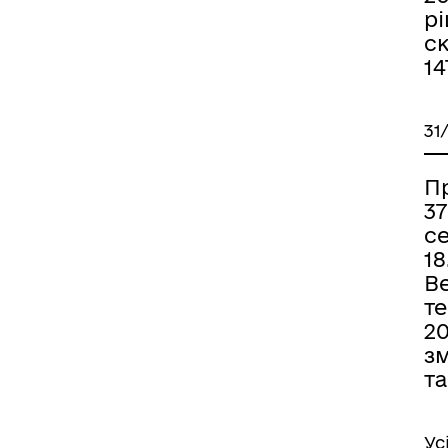
рі
ск
14
31
П
37
се
18
В
т
20
зм
та
Ус