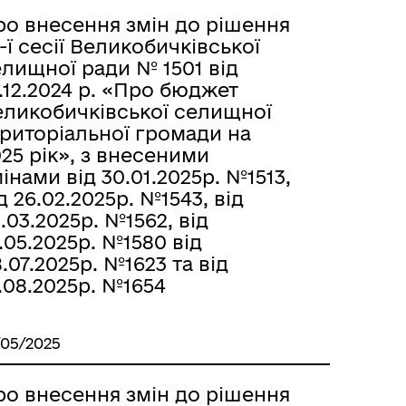
ро внесення змін до рішення
-ї сесії Великобичківської
лищної ради № 1501 від
.12.2024 р. «Про бюджет
еликобичківської селищної
ериторіальної громади на
25 рік», з внесеними
інами від 30.01.2025р. №1513,
д 26.02.2025р. №1543, від
.03.2025р. №1562, від
.05.2025р. №1580 від
.07.2025р. №1623 та від
.08.2025р. №1654
/05/2025
ро внесення змін до рішення