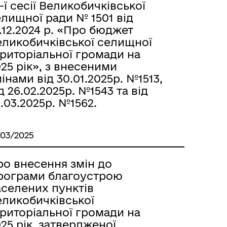
-ї сесії Великобичківської
лищної ради № 1501 від
.12.2024 р. «Про бюджет
еликобичківської селищної
ериторіальної громади на
25 рік», з внесеними
інами від 30.01.2025р. №1513,
д 26.02.2025р. №1543 та від
.03.2025р. №1562.
/03/2025
ро внесення змін до
рограми благоустрою
аселених пунктів
еликобичківської
ериторіальної громади на
25 рік, затвердженої