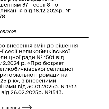
шенням 37-ї сесії 8-го
ликання від 18.12.2024р. №
78
/03/2025
ро внесення змін до рішення
-ї сесії Великобичківської
лищної ради № 1501 від
.12.2024 р. «Про бюджет
еликобичківської селищної
ериторіальної громади на
25 рік», з внесеними
інами від 30.01.2025р. №1513
 від 26.02.2025р. №1543.
і рішення