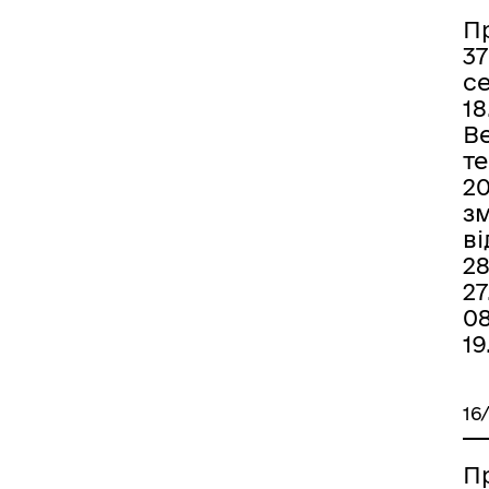
П
37
се
18
В
т
20
зм
ві
28
27
08
19
16
П