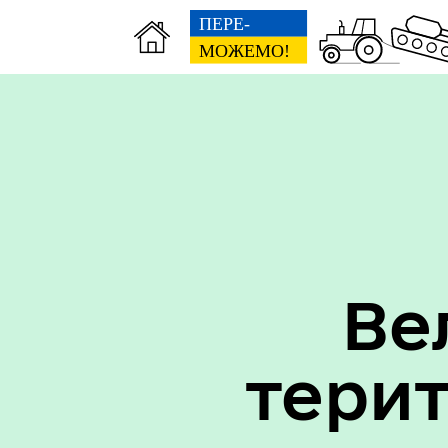
Вак
Туризм
уст
Ве
тери