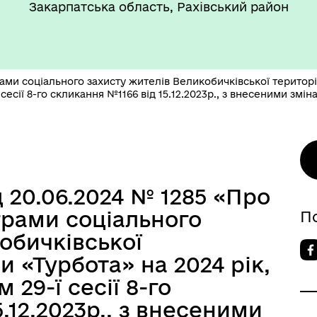
Закарпатська область, Рахівський район
ми соціального захисту жителів Великобичківської територі
есії 8-го скликання №1166 від 15.12.2023р., з внесеними змін
д 20.06.2024 № 1285 «Про
грами соціального
П
обичківської
и «Турбота» на 2024 рік,
29-ї сесії 8-го
.12.2023р., з внесеними