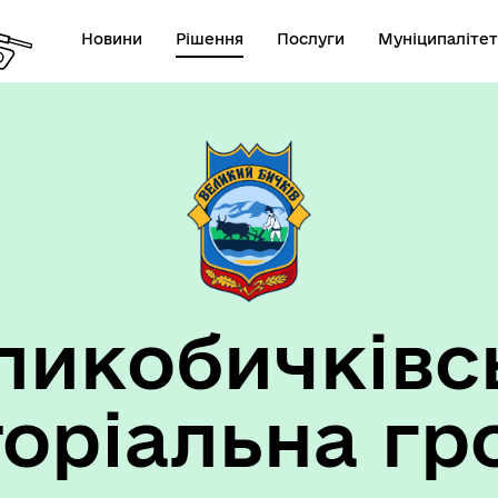
Новини
Рішення
Послуги
Муніципалітет
ансії підприємств та
анов Великобичківської ТГ
ликобичківс
торіальна гр