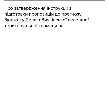
Про затвердження Інструкції з
підготовки пропозицій до прогнозу
бюджету Великобичківської селищної
територіальної громади на
середньостроковий період (2027-2029
роки)
20/07/2026
Про створення ініціативної групи з
підготовки установчих зборів для
формування нового складу Молодіжної
ради при Великобичківській селищній
раді
20/07/2026