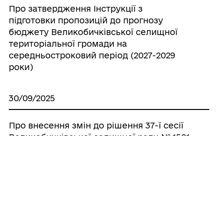
Про затвердження Інструкції з
підготовки пропозицій до прогнозу
бюджету Великобичківської селищної
територіальної громади на
середньостроковий період (2027-2029
роки)
30/09/2025
Про внесення змін до рішення 37-ї сесії
Великобичківської селищної ради № 1501
від 18.12.2024 р. «Про бюджет
Великобичківської селищної
територіальної громади на 2025 рік», з
внесеними змінами від 30.01.2025р.
№1513, від 26.02.2025р. №1543, від
28.03.2025р. №1562, від 27.05.2025р. №1580