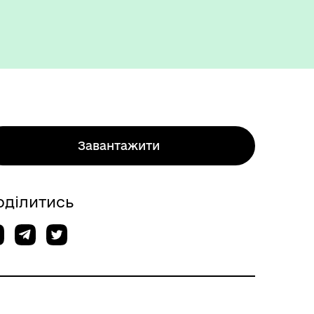
Завантажити
оділитись