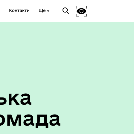
Контакти
Ще
ька
омада