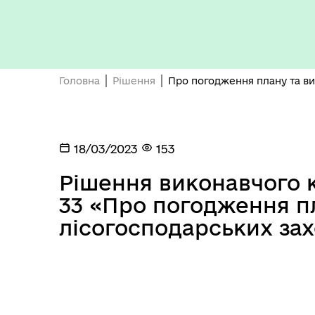
Бюджет громади
Головна
Рішення
Про погодження плану та ви
18/03/2023
153
Рішення виконавчого к
Герої не вмирають
33 «Про погодження п
лісогосподарських зах