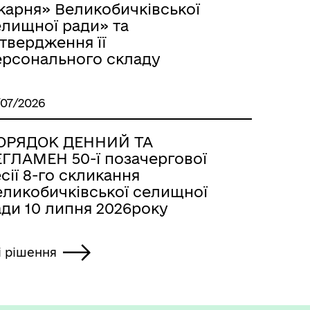
карня» Великобичківської
елищної ради» та
твердження її
ерсонального складу
/07/2026
ОРЯДОК ДЕННИЙ ТА
ЕГЛАМЕН 50-ї позачергової
сії 8-го скликання
еликобичківської селищної
ади 10 липня 2026року
і рішення