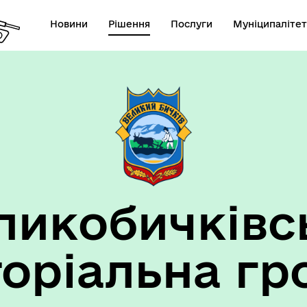
Новини
Рішення
Послуги
Муніципалітет
ансії підприємств та
анов Великобичківської ТГ
ликобичківс
торіальна гр