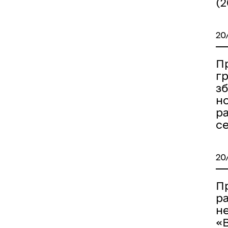
(2
20
Пр
гр
з
н
р
с
20
П
р
н
«