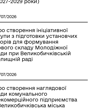
027-2029 роки)
/07/2026
о створення ініціативної
упи з підготовки установчих
борів для формування
ового складу Молодіжної
ади при Великобичківській
елищній раді
/07/2026
ро створення наглядової
ади комунального
екомерційного підприємства
Великобичківська міська