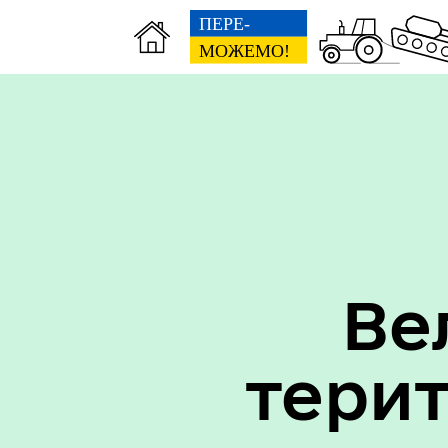
Вак
Туризм
уст
Ве
тери