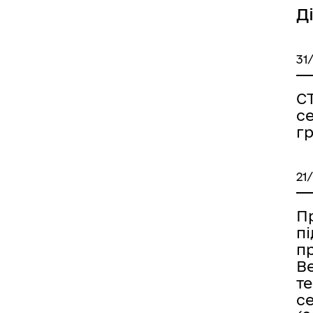
Д
31
С
с
г
21
Пр
п
п
В
т
с