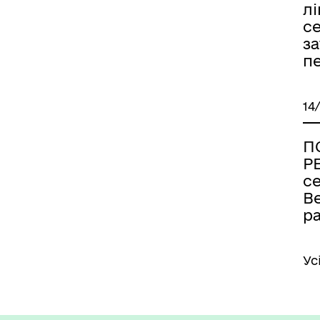
лі
с
за
п
14
П
Р
се
В
р
Ус