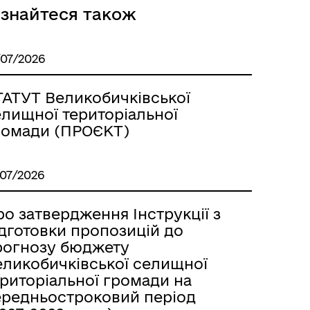
ізнайтеся також
/07/2026
ТАТУТ Великобичківської
елищної територіальної
ромади (ПРОЄКТ)
/07/2026
о затвердження Інструкції з
ідготовки пропозицій до
рогнозу бюджету
еликобичківської селищної
ериторіальної громади на
ередньостроковий період