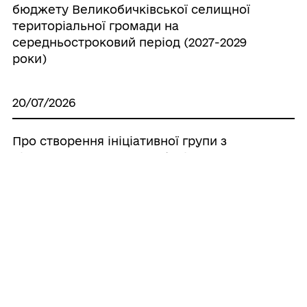
бюджету Великобичківської селищної
територіальної громади на
середньостроковий період (2027-2029
роки)
20/07/2026
Про створення ініціативної групи з
підготовки установчих зборів для
формування нового складу Молодіжної
ради при Великобичківській селищній
раді
20/07/2026
Про створення наглядової ради
комунального некомерційного