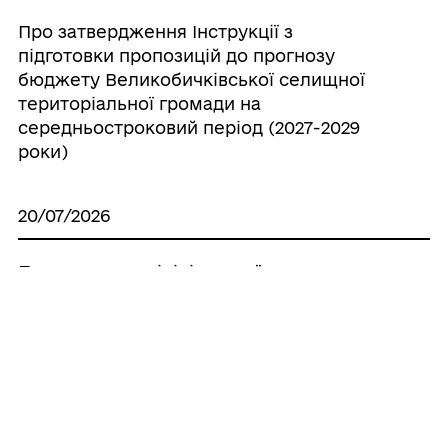
Про затвердження Інструкції з
підготовки пропозицій до прогнозу
бюджету Великобичківської селищної
територіальної громади на
середньостроковий період (2027-2029
роки)
20/07/2026
Про створення ініціативної групи з
підготовки установчих зборів для
формування нового складу Молодіжної
ради при Великобичківській селищній
раді
20/07/2026