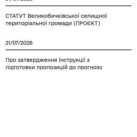
СТАТУТ Великобичківської селищної
територіальної громади (ПРОЄКТ)
21/07/2026
Про затвердження Інструкції з
підготовки пропозицій до прогнозу
бюджету Великобичківської селищної
територіальної громади на
середньостроковий період (2027-2029
роки)
20/07/2026
Про створення ініціативної групи з