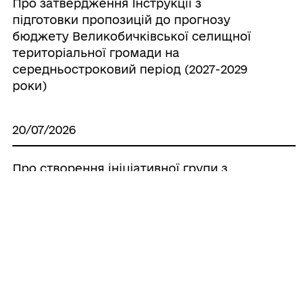
Про затвердження Інструкції з
підготовки пропозицій до прогнозу
бюджету Великобичківської селищної
територіальної громади на
середньостроковий період (2027-2029
роки)
20/07/2026
Про створення ініціативної групи з
підготовки установчих зборів для
формування нового складу Молодіжної
ради при Великобичківській селищній
раді
20/07/2026