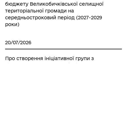
бюджету Великобичківської селищної
територіальної громади на
середньостроковий період (2027-2029
роки)
20/07/2026
Про створення ініціативної групи з
підготовки установчих зборів для
формування нового складу Молодіжної
ради при Великобичківській селищній
раді
20/07/2026
Про створення наглядової ради
комунального некомерційного