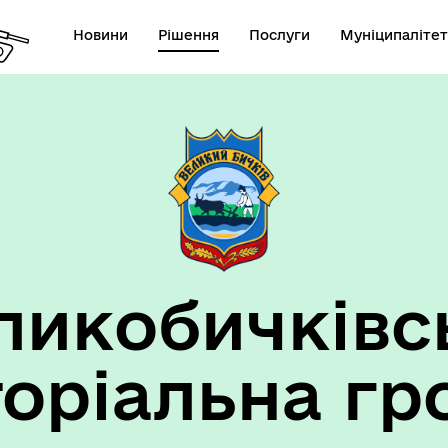
Новини
Рішення
Послуги
Муніципалітет
ансії підприємств та
анов Великобичківської ТГ
ликобичківс
торіальна гр