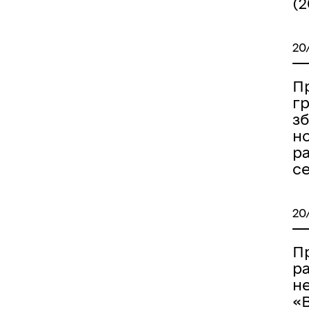
(2
20
Пр
гр
з
н
р
с
20
П
р
н
«