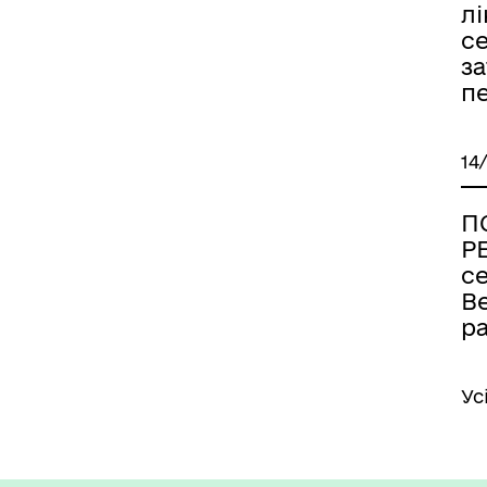
лі
с
за
п
14
П
Р
се
В
р
Ус