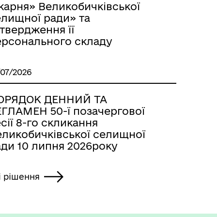
карня» Великобичківської
елищної ради» та
твердження її
ерсонального складу
/07/2026
ОРЯДОК ДЕННИЙ ТА
ЕГЛАМЕН 50-ї позачергової
сії 8-го скликання
еликобичківської селищної
ади 10 липня 2026року
і рішення