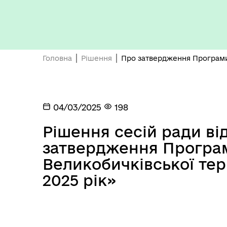
Бюджет громади
Головна
Рішення
Про затвердження Програми 
04/03/2025
198
Рішення сесій ради ві
Герої не вмирають
затвердження Програ
Великобичківської тер
2025 рік»