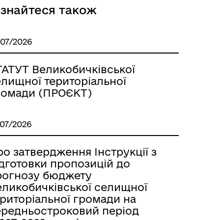
ізнайтеся також
/07/2026
ТАТУТ Великобичківської
елищної територіальної
ромади (ПРОЄКТ)
/07/2026
о затвердження Інструкції з
ідготовки пропозицій до
рогнозу бюджету
еликобичківської селищної
ериторіальної громади на
ередньостроковий період