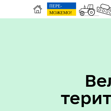
Вак
Туризм
уст
Ве
тери