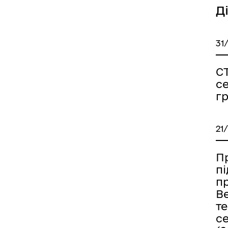
Д
31
С
с
г
21
Пр
п
п
В
т
с