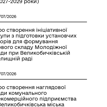
027-2029 роки)
/07/2026
о створення ініціативної
упи з підготовки установчих
борів для формування
ового складу Молодіжної
ади при Великобичківській
елищній раді
/07/2026
ро створення наглядової
ади комунального
екомерційного підприємства
Великобичківська міська