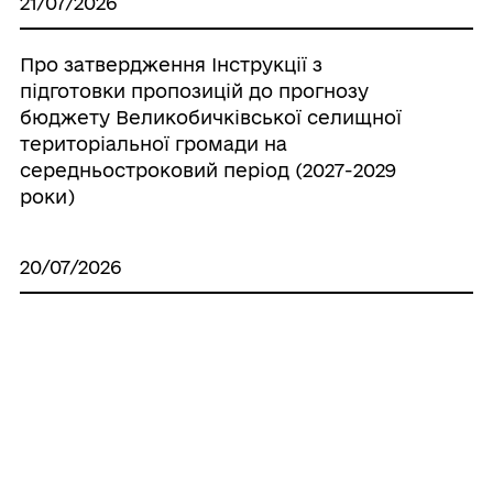
21/07/2026
Про затвердження Інструкції з
підготовки пропозицій до прогнозу
бюджету Великобичківської селищної
територіальної громади на
середньостроковий період (2027-2029
роки)
20/07/2026
Про створення ініціативної групи з
підготовки установчих зборів для
формування нового складу Молодіжної
ради при Великобичківській селищній
раді