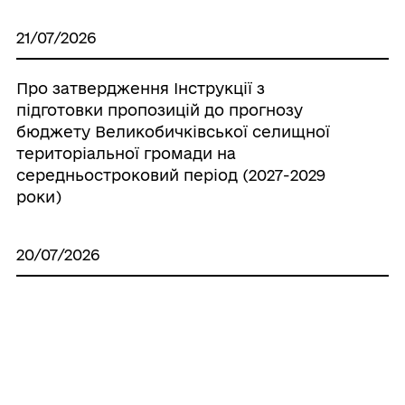
21/07/2026
Про затвердження Інструкції з
підготовки пропозицій до прогнозу
бюджету Великобичківської селищної
територіальної громади на
середньостроковий період (2027-2029
роки)
20/07/2026
Про створення ініціативної групи з
підготовки установчих зборів для
формування нового складу Молодіжної
ради при Великобичківській селищній
раді