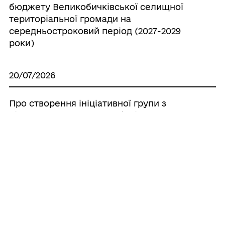
бюджету Великобичківської селищної
територіальної громади на
середньостроковий період (2027-2029
роки)
20/07/2026
Про створення ініціативної групи з
підготовки установчих зборів для
формування нового складу Молодіжної
ради при Великобичківській селищній
раді
20/07/2026
Про створення наглядової ради
комунального некомерційного