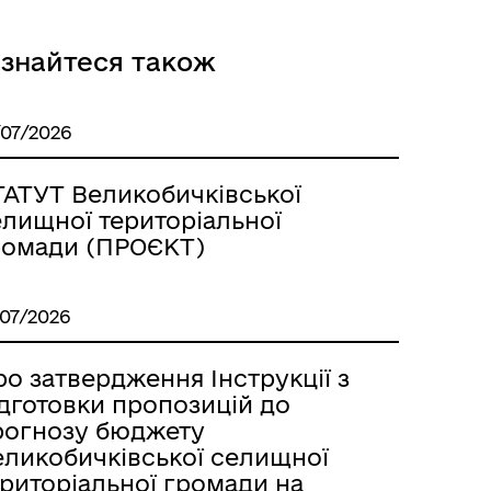
ізнайтеся також
/07/2026
ТАТУТ Великобичківської
елищної територіальної
ромади (ПРОЄКТ)
/07/2026
о затвердження Інструкції з
ідготовки пропозицій до
рогнозу бюджету
еликобичківської селищної
ериторіальної громади на