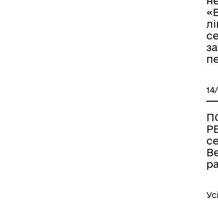
н
«
лі
с
за
п
14
П
Р
се
В
р
Ус