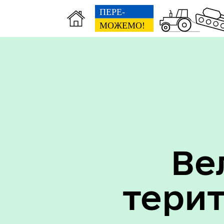
Вак
Туризм
уст
Ве
тери