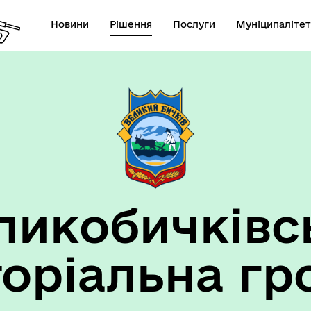
Новини
Рішення
Послуги
Муніципалітет
ансії підприємств та
анов Великобичківської ТГ
ликобичківс
торіальна гр