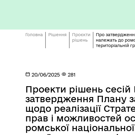
Бюджет громади
Головна
Рішення
Проєкти
Про затвердження 
рішень
належать до ромс
територіальній гр
20/06/2025
281
Герої не вмирають
Проекти рішень сесій 
затвердження Плану за
щодо реалізації Страте
прав і можливостей ос
ромської національно