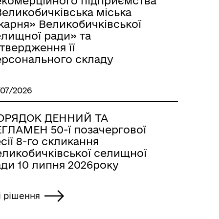
екомерційного підприємства
Великобичківська міська
карня» Великобичківської
елищної ради» та
твердження її
ерсонального складу
/07/2026
ОРЯДОК ДЕННИЙ ТА
ЕГЛАМЕН 50-ї позачергової
сії 8-го скликання
еликобичківської селищної
ади 10 липня 2026року
і рішення