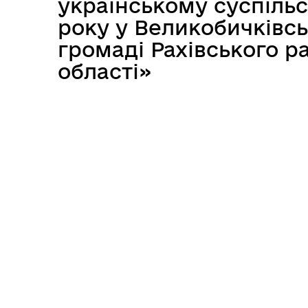
українському суспільс
року у Великобичківсь
громаді Рахівського р
області»