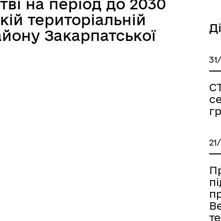
тві на період до 2030
кій територіальній
Д
айону Закарпатської
31
С
с
г
21
Пр
п
п
В
т