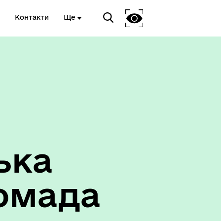
Контакти
Ще
ька
омада