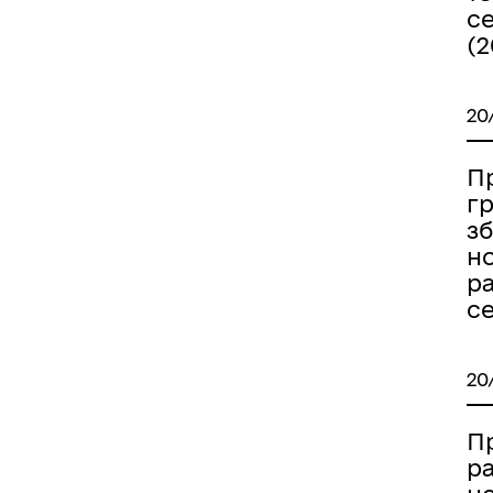
с
(2
20
Пр
гр
з
н
р
с
20
П
р