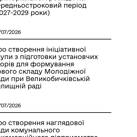
ередньостроковий період
027-2029 роки)
/07/2026
о створення ініціативної
упи з підготовки установчих
борів для формування
ового складу Молодіжної
ади при Великобичківській
елищній раді
/07/2026
ро створення наглядової
ади комунального