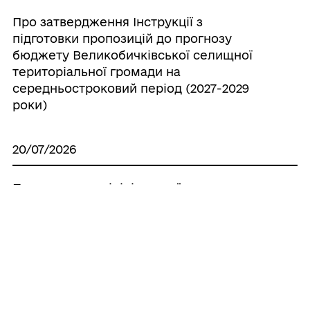
Про затвердження Інструкції з
підготовки пропозицій до прогнозу
бюджету Великобичківської селищної
територіальної громади на
середньостроковий період (2027-2029
роки)
20/07/2026
Про створення ініціативної групи з
підготовки установчих зборів для
формування нового складу Молодіжної
ради при Великобичківській селищній
раді
20/07/2026