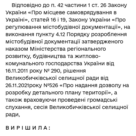
Відповідно до п. 42 частини 1 ст. 26 Закону
України «Про місцеве самоврядування в
Україні», статей 16 і 19, Закону України «Про
регулювання містобудівної документації», на
виконання пункту 4.12 Порядку розроблення
містобудівної документації затвердженого
наказом Міністерства регіонального
розвитку, будівництва та житлово-
комунального господарства України від
16.11.2011 року № 290, рішення
Великобичківської селищної ради від
26.11.2021року №526 «Про надання дозволу на
розробку детального плану території», а
також враховуючи проведені громадські
слухання, сесія Великобичківської селищної
ради,
В И Р І Ш И Л А :