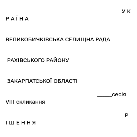
У К
Р А Ї Н А
ВЕЛИКОБИЧКІВСЬКА СЕЛИЩНА РАДА
РАХІВСЬКОГО РАЙОНУ
ЗАКАРПАТСЬКОЇ ОБЛАСТІ
______сесія
V
ІІІ скликання
Р
І Ш Е Н Н Я