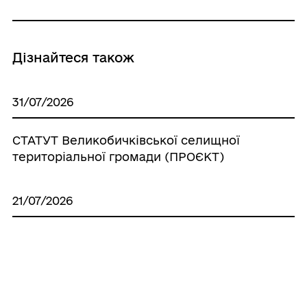
Дізнайтеся також
31/07/2026
СТАТУТ Великобичківської селищної
територіальної громади (ПРОЄКТ)
21/07/2026
Про затвердження Інструкції з
підготовки пропозицій до прогнозу
бюджету Великобичківської селищної
територіальної громади на
середньостроковий період (2027-2029