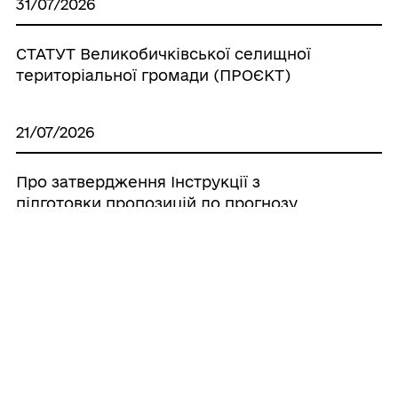
31/07/2026
СТАТУТ Великобичківської селищної
територіальної громади (ПРОЄКТ)
21/07/2026
Про затвердження Інструкції з
підготовки пропозицій до прогнозу
бюджету Великобичківської селищної
територіальної громади на
середньостроковий період (2027-2029
роки)
20/07/2026
Про створення ініціативної групи з