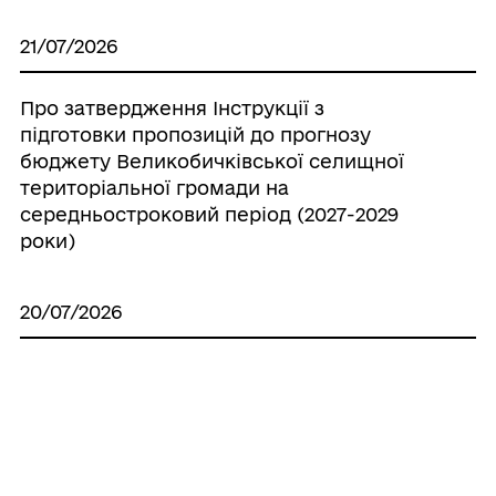
21/07/2026
Про затвердження Інструкції з
підготовки пропозицій до прогнозу
бюджету Великобичківської селищної
територіальної громади на
середньостроковий період (2027-2029
роки)
20/07/2026
Про створення ініціативної групи з
підготовки установчих зборів для
формування нового складу Молодіжної
ради при Великобичківській селищній
раді