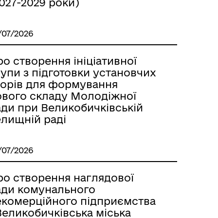
027-2029 роки)
/07/2026
о створення ініціативної
упи з підготовки установчих
борів для формування
ового складу Молодіжної
ади при Великобичківській
елищній раді
/07/2026
ро створення наглядової
ади комунального
екомерційного підприємства
Великобичківська міська