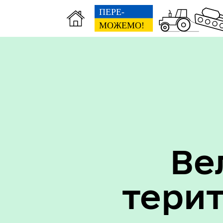
Вак
Туризм
уст
Ве
тери