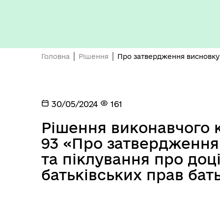
Бюджет громади
Головна
Рішення
Про затвердження висновку о
30/05/2024
161
Рішення виконавчого к
Герої не вмирають
93 «Про затвердження
та піклування про доц
батьківських прав бат