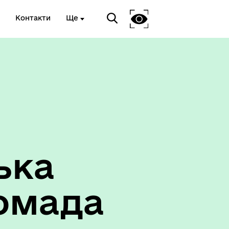
Контакти
Ще
ька
омада