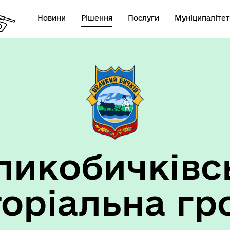
Новини
Рішення
Послуги
Муніципалітет
ансії підприємств та
анов Великобичківської ТГ
ликобичківс
торіальна гр