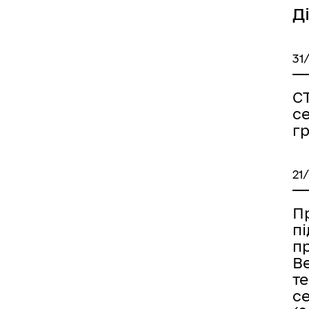
Д
31
С
с
г
21
Пр
п
п
В
т
с