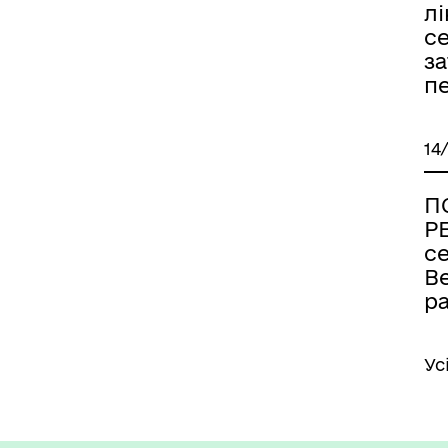
лі
с
за
п
14
П
Р
се
В
р
Ус