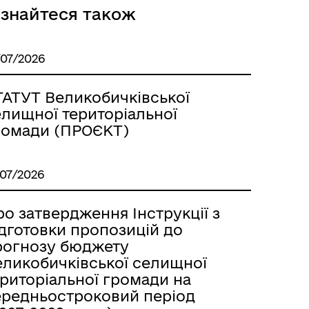
ізнайтеся також
/07/2026
ТАТУТ Великобичківської
елищної територіальної
ромади (ПРОЄКТ)
/07/2026
о затвердження Інструкції з
ідготовки пропозицій до
рогнозу бюджету
еликобичківської селищної
ериторіальної громади на
ередньостроковий період