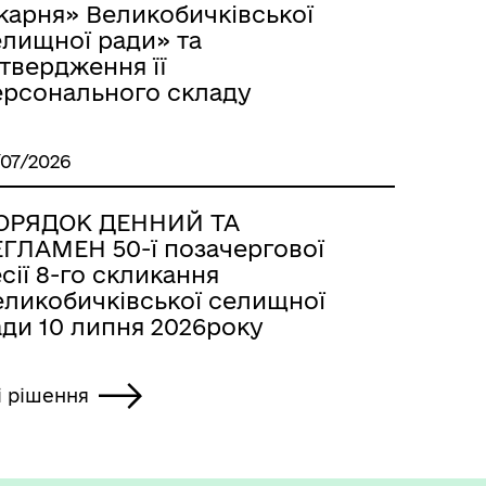
карня» Великобичківської
елищної ради» та
твердження її
ерсонального складу
/07/2026
ОРЯДОК ДЕННИЙ ТА
ЕГЛАМЕН 50-ї позачергової
сії 8-го скликання
еликобичківської селищної
ади 10 липня 2026року
і рішення