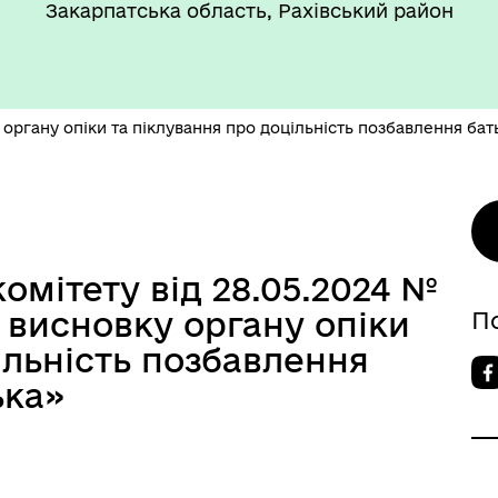
Закарпатська область, Рахівський район
ргану опіки та піклування про доцільність позбавлення бат
омітету від 28.05.2024 №
 висновку органу опіки
П
ільність позбавлення
ька»