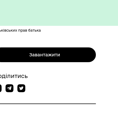
ьківських прав батька
Завантажити
оділитись