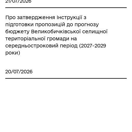
21/07/2026
Про затвердження Інструкції з
підготовки пропозицій до прогнозу
бюджету Великобичківської селищної
територіальної громади на
середньостроковий період (2027-2029
роки)
20/07/2026
Про створення ініціативної групи з
підготовки установчих зборів для
формування нового складу Молодіжної
ради при Великобичківській селищній
раді