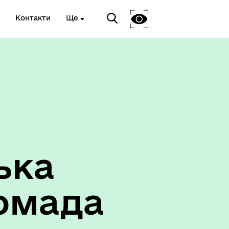
Контакти
Ще
ька
омада