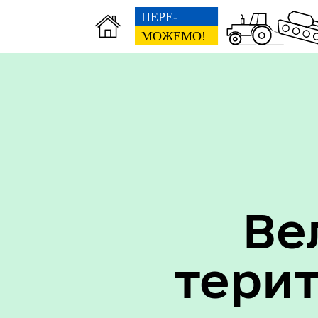
Вак
Туризм
уст
Ве
тери