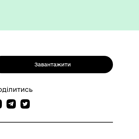
Завантажити
оділитись