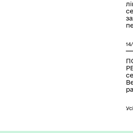
лі
с
за
п
14
П
Р
се
В
р
Ус