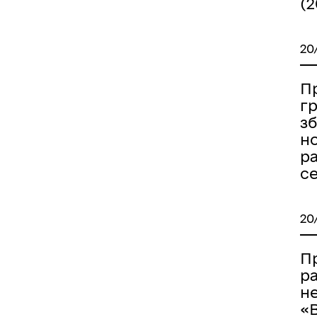
(2
20
Пр
гр
з
н
р
с
20
П
р
н
«