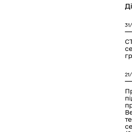
Д
31
С
с
г
21
Пр
п
п
В
т
с