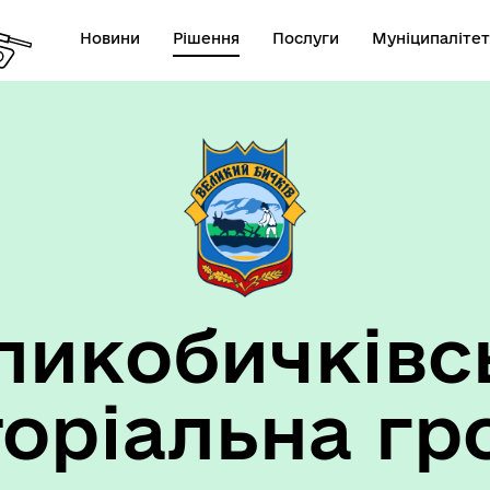
Новини
Рішення
Послуги
Муніципалітет
ансії підприємств та
анов Великобичківської ТГ
ликобичківс
торіальна гр