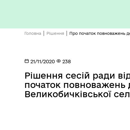
Бюджет громади
Головна
Рішення
Про початок повноважень де
21/11/2020
238
Рішення сесій ради від
Герої не вмирають
початок повноважень 
Великобичківської се