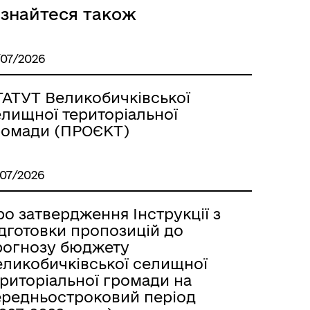
ізнайтеся також
/07/2026
ТАТУТ Великобичківської
елищної територіальної
ромади (ПРОЄКТ)
/07/2026
о затвердження Інструкції з
ідготовки пропозицій до
рогнозу бюджету
еликобичківської селищної
ериторіальної громади на
ередньостроковий період