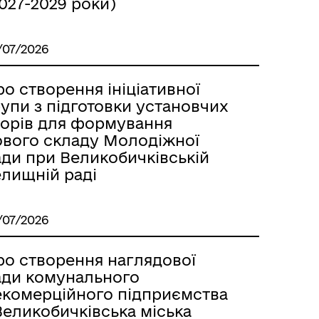
027-2029 роки)
/07/2026
о створення ініціативної
упи з підготовки установчих
борів для формування
ового складу Молодіжної
ади при Великобичківській
елищній раді
/07/2026
ро створення наглядової
ади комунального
екомерційного підприємства
Великобичківська міська