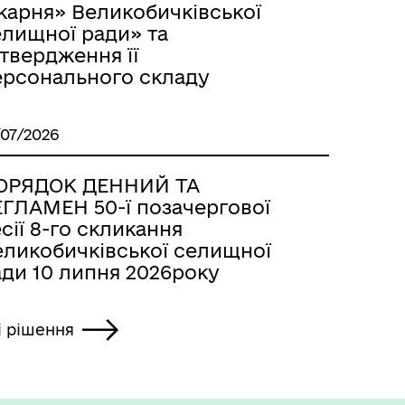
карня» Великобичківської
елищної ради» та
твердження її
ерсонального складу
/07/2026
ОРЯДОК ДЕННИЙ ТА
ЕГЛАМЕН 50-ї позачергової
сії 8-го скликання
еликобичківської селищної
ади 10 липня 2026року
і рішення