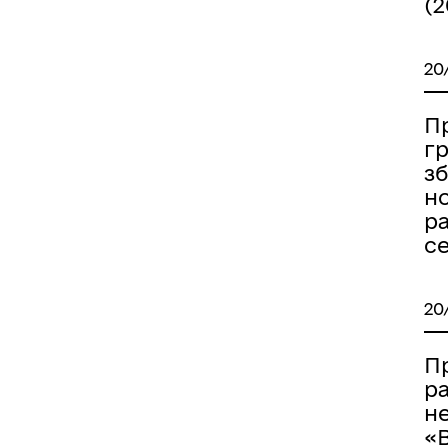
(2
20
Пр
гр
з
н
р
с
20
П
р
н
«