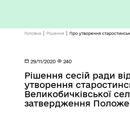
Бюджет громади
Головна
Рішення
Про утворення старостинськ
29/11/2020
240
Рішення сесій ради від
Герої не вмирають
утворення старостинсь
Великобичківської се
затвердження Положе