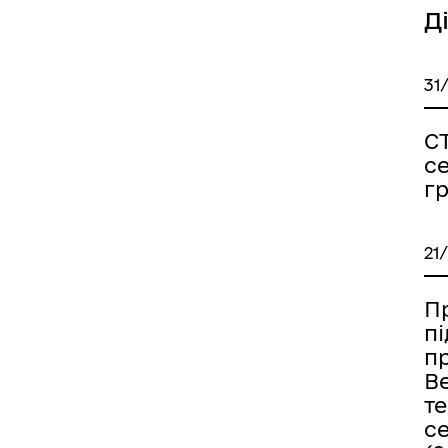
Д
31
С
с
г
21
Пр
п
п
В
т
с