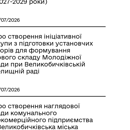
027-2029 роки)
/07/2026
о створення ініціативної
упи з підготовки установчих
борів для формування
ового складу Молодіжної
ади при Великобичківській
елищній раді
/07/2026
ро створення наглядової
ади комунального
екомерційного підприємства
Великобичківська міська