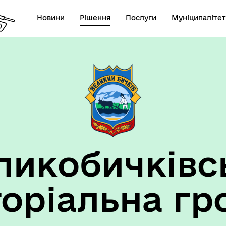
Новини
Рішення
Послуги
Муніципалітет
ансії підприємств та
анов Великобичківської ТГ
ликобичківс
торіальна гр