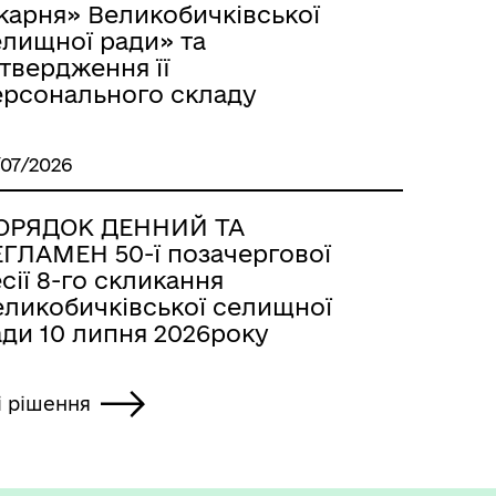
карня» Великобичківської
елищної ради» та
твердження її
ерсонального складу
/07/2026
ОРЯДОК ДЕННИЙ ТА
ЕГЛАМЕН 50-ї позачергової
сії 8-го скликання
еликобичківської селищної
ади 10 липня 2026року
і рішення