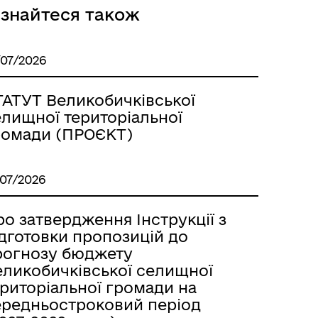
ізнайтеся також
/07/2026
ТАТУТ Великобичківської
елищної територіальної
ромади (ПРОЄКТ)
/07/2026
о затвердження Інструкції з
ідготовки пропозицій до
рогнозу бюджету
еликобичківської селищної
ериторіальної громади на
ередньостроковий період