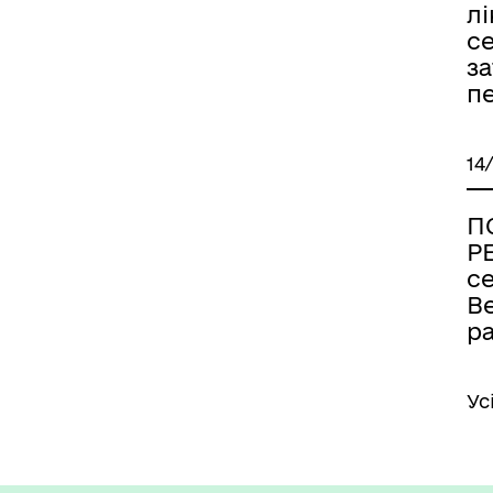
лі
с
за
п
14
П
Р
се
В
р
Ус