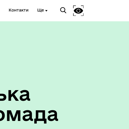
Контакти
Ще
ька
омада