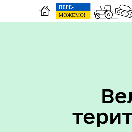
Вак
Туризм
уст
Ве
тери