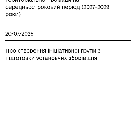
середньостроковий період (2027-2029
роки)
20/07/2026
Про створення ініціативної групи з
підготовки установчих зборів для
формування нового складу Молодіжної
ради при Великобичківській селищній
раді
20/07/2026
Про створення наглядової ради
комунального некомерційного
підприємства «Великобичківська міська