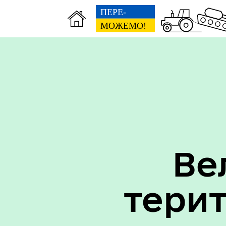
Вак
Туризм
уст
Ве
тери