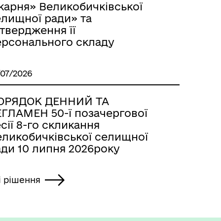
карня» Великобичківської
елищної ради» та
твердження її
ерсонального складу
/07/2026
ОРЯДОК ДЕННИЙ ТА
ЕГЛАМЕН 50-ї позачергової
сії 8-го скликання
еликобичківської селищної
ади 10 липня 2026року
і рішення