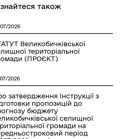
ізнайтеся також
/07/2026
ТАТУТ Великобичківської
елищної територіальної
ромади (ПРОЄКТ)
/07/2026
о затвердження Інструкції з
ідготовки пропозицій до
рогнозу бюджету
еликобичківської селищної
ериторіальної громади на
ередньостроковий період