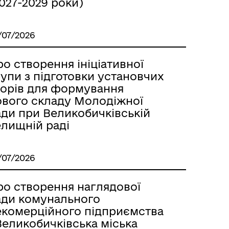
027-2029 роки)
/07/2026
о створення ініціативної
упи з підготовки установчих
борів для формування
ового складу Молодіжної
ади при Великобичківській
елищній раді
/07/2026
ро створення наглядової
ади комунального
екомерційного підприємства
Великобичківська міська