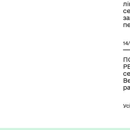
лі
с
за
п
14
П
Р
се
В
р
Ус