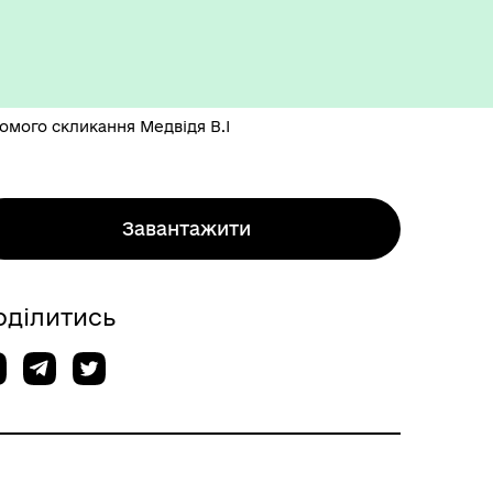
омого скликання Медвідя В.І
Завантажити
оділитись