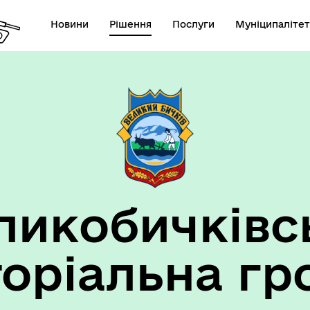
Новини
Рішення
Послуги
Муніципалітет
ансії підприємств та
анов Великобичківської ТГ
ликобичківс
торіальна гр