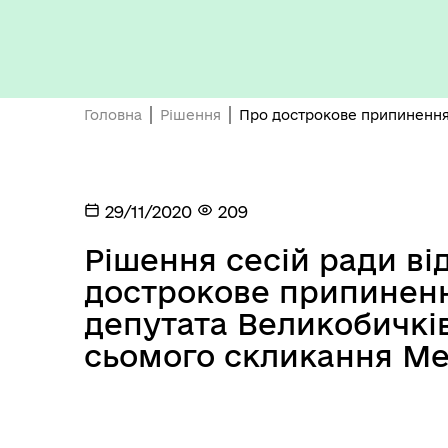
Бюджет громади
Головна
Рішення
Про дострокове припинення 
29/11/2020
209
Рішення сесій ради від
Герої не вмирають
дострокове припинен
депутата Великобичкі
сьомого скликання Мед