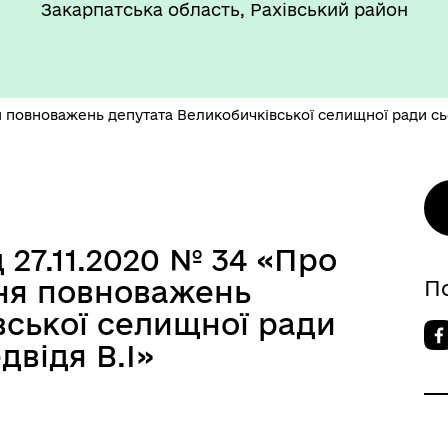
Закарпатська область, Рахівський район
повноважень депутата Великобичківської селищної ради сь
 27.11.2020 № 34 «Про
ня повноважень
П
вської селищної ради
відя В.І»