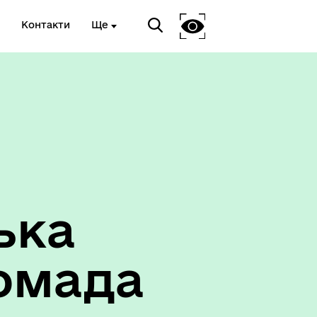
Контакти
Ще
ька
омада