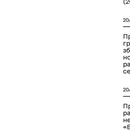
(2
20
Пр
гр
з
н
р
с
20
П
р
н
«