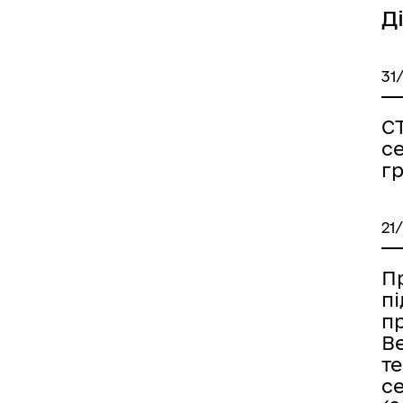
Д
31
С
с
г
21
Пр
п
п
В
т
с