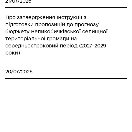
21/07/2026
Про затвердження Інструкції з
підготовки пропозицій до прогнозу
бюджету Великобичківської селищної
територіальної громади на
середньостроковий період (2027-2029
роки)
20/07/2026
Про створення ініціативної групи з
підготовки установчих зборів для
формування нового складу Молодіжної
ради при Великобичківській селищній
раді