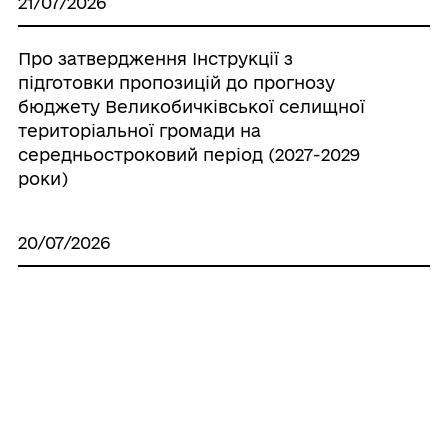
21/07/2026
Про затвердження Інструкції з
підготовки пропозицій до прогнозу
бюджету Великобичківської селищної
територіальної громади на
середньостроковий період (2027-2029
роки)
20/07/2026
Про створення ініціативної групи з
підготовки установчих зборів для
формування нового складу Молодіжної
ради при Великобичківській селищній
раді