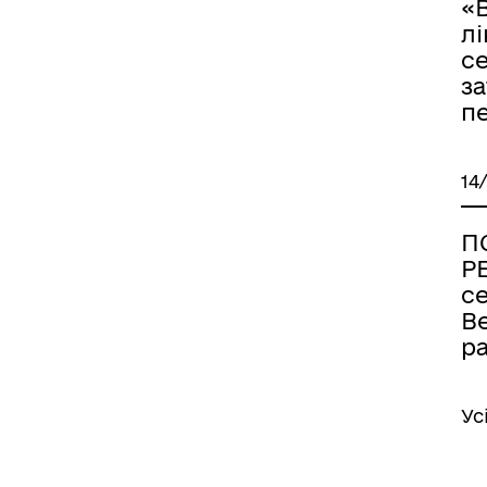
«
лі
с
за
п
14
П
Р
се
В
р
Ус