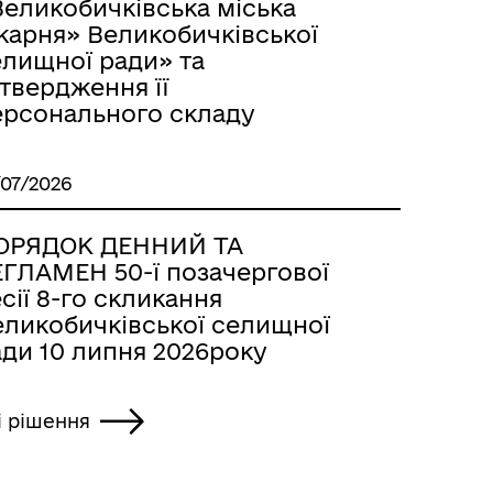
Великобичківська міська
карня» Великобичківської
елищної ради» та
твердження її
ерсонального складу
/07/2026
ОРЯДОК ДЕННИЙ ТА
ЕГЛАМЕН 50-ї позачергової
сії 8-го скликання
еликобичківської селищної
ади 10 липня 2026року
і рішення