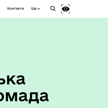
Контакти
Ще
ька
омада