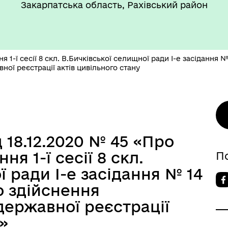
Закарпатська область, Рахівський район
 1-ї сесії 8 скл. В.Бичківської селищної ради І-е засідання №
ої реєстрації актів цивільного стану
 18.12.2020 № 45 «Про
я 1-ї сесії 8 скл.
П
ї ради І-е засідання № 14
о здійснення
державної реєстрації
»