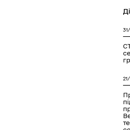
Д
31
С
с
г
21
Пр
п
п
В
т
с