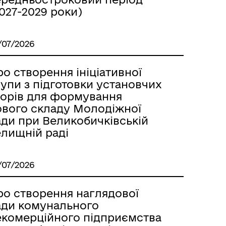
027-2029 роки)
/07/2026
о створення ініціативної
упи з підготовки установчих
борів для формування
ового складу Молодіжної
ади при Великобичківській
елищній раді
/07/2026
ро створення наглядової
ади комунального
екомерційного підприємства