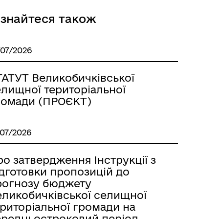
ізнайтеся також
/07/2026
ТАТУТ Великобичківської
елищної територіальної
ромади (ПРОЄКТ)
/07/2026
о затвердження Інструкції з
ідготовки пропозицій до
рогнозу бюджету
еликобичківської селищної
ериторіальної громади на
ередньостроковий період