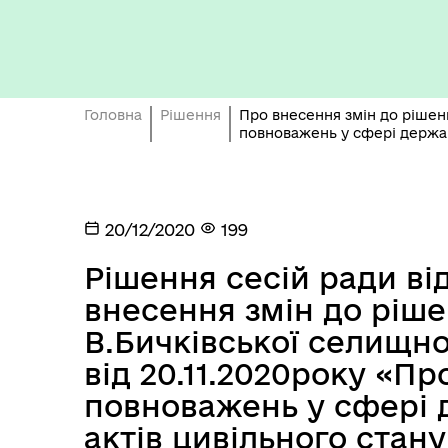
Бюджет громади
Головна
Рішення
Про внесення змін до рішення
повноважень у сфері державн
20/12/2020
199
Герої не вмирають
Рішення сесій ради від
внесення змін до рішенн
В.Бичківської селищно
від 20.11.2020року «Пр
повноважень у сфері 
актів цивільного стану