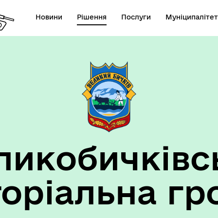
Новини
Рішення
Послуги
Муніципалітет
ансії підприємств та
анов Великобичківської ТГ
ликобичківс
торіальна гр