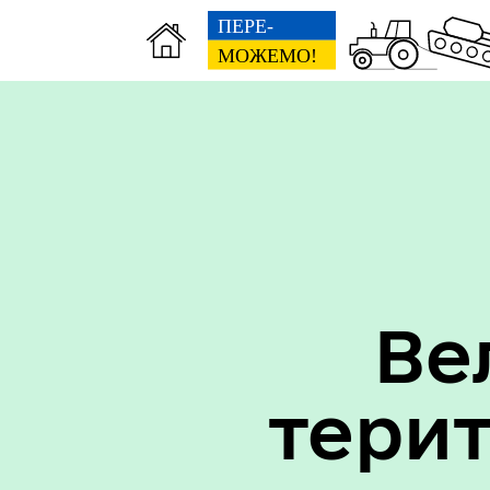
Вак
Туризм
уст
Ве
тери