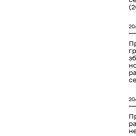
(2
20
Пр
гр
з
н
р
с
20
П
р
н