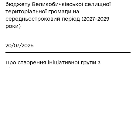
бюджету Великобичківської селищної
територіальної громади на
середньостроковий період (2027-2029
роки)
20/07/2026
Про створення ініціативної групи з
підготовки установчих зборів для
формування нового складу Молодіжної
ради при Великобичківській селищній
раді
20/07/2026
Про створення наглядової ради
комунального некомерційного