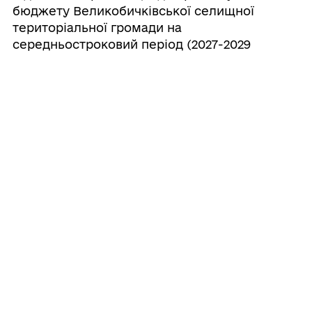
бюджету Великобичківської селищної
територіальної громади на
середньостроковий період (2027-2029
роки)
20/07/2026
Про створення ініціативної групи з
підготовки установчих зборів для
формування нового складу Молодіжної
ради при Великобичківській селищній
раді
20/07/2026
Про створення наглядової ради
комунального некомерційного