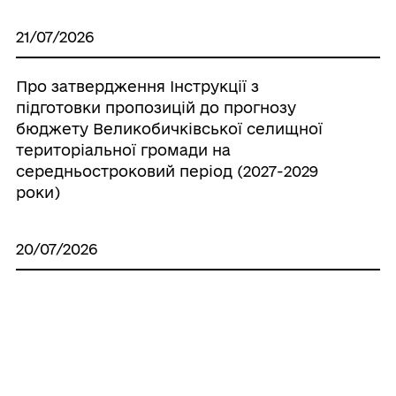
21/07/2026
Про затвердження Інструкції з
підготовки пропозицій до прогнозу
бюджету Великобичківської селищної
територіальної громади на
середньостроковий період (2027-2029
роки)
20/07/2026
Про створення ініціативної групи з
підготовки установчих зборів для
формування нового складу Молодіжної
ради при Великобичківській селищній
раді