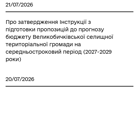
21/07/2026
Про затвердження Інструкції з
підготовки пропозицій до прогнозу
бюджету Великобичківської селищної
територіальної громади на
середньостроковий період (2027-2029
роки)
20/07/2026
Про створення ініціативної групи з
підготовки установчих зборів для
формування нового складу Молодіжної
ради при Великобичківській селищній
раді