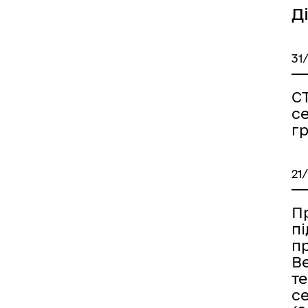
Д
31
С
с
г
21
Пр
п
п
В
т
с