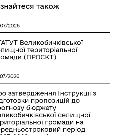
ізнайтеся також
/07/2026
ТАТУТ Великобичківської
елищної територіальної
ромади (ПРОЄКТ)
/07/2026
о затвердження Інструкції з
ідготовки пропозицій до
рогнозу бюджету
еликобичківської селищної
ериторіальної громади на
ередньостроковий період