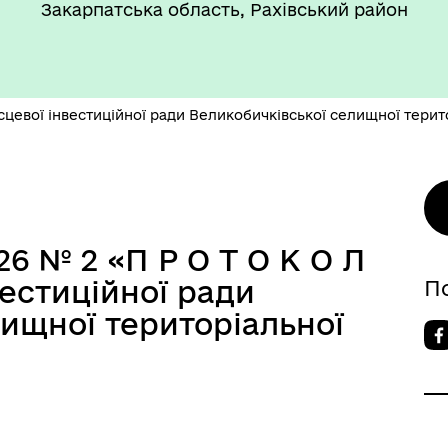
Закарпатська область, Рахівський район
ісцевої інвестиційної ради Великобичківської селищної тери
26 № 2 «П Р О Т О К О Л
вестиційної ради
П
ищної територіальної