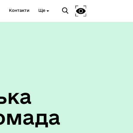
Контакти
Ще
ька
омада