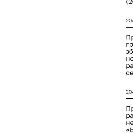
(2
20
Пр
гр
з
н
р
с
20
П
р
н
«