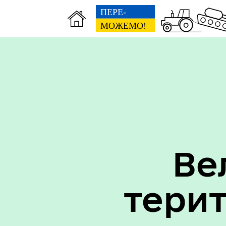
Вак
Туризм
уст
Ве
тери