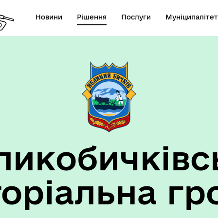
Новини
Рішення
Послуги
Муніципалітет
ансії підприємств та
анов Великобичківської ТГ
ликобичківс
торіальна гр