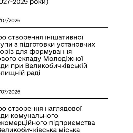
027-2029 роки)
/07/2026
о створення ініціативної
упи з підготовки установчих
борів для формування
ового складу Молодіжної
ади при Великобичківській
елищній раді
/07/2026
ро створення наглядової
ади комунального
екомерційного підприємства
Великобичківська міська