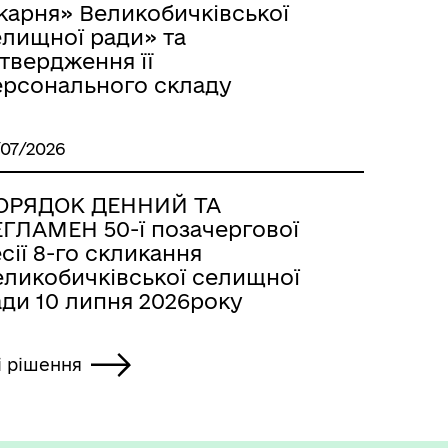
карня» Великобичківської
елищної ради» та
твердження її
ерсонального складу
/07/2026
ОРЯДОК ДЕННИЙ ТА
ЕГЛАМЕН 50-ї позачергової
сії 8-го скликання
еликобичківської селищної
ади 10 липня 2026року
і рішення