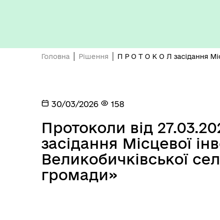
Бюджет громади
Головна
Рішення
П Р О Т О К О Л засідання М
30/03/2026
158
Протоколи від 27.03.20
Герої не вмирають
засідання Місцевої ін
Великобичківської сел
громади»