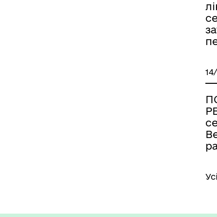
лі
с
за
п
14
П
Р
се
В
р
Ус