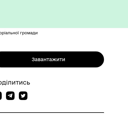
торіальної громади
Завантажити
оділитись