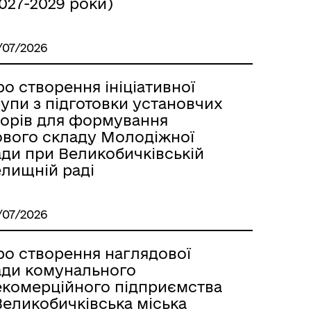
027-2029 роки)
/07/2026
о створення ініціативної
упи з підготовки установчих
борів для формування
ового складу Молодіжної
ади при Великобичківській
елищній раді
/07/2026
ро створення наглядової
ади комунального
екомерційного підприємства
Великобичківська міська