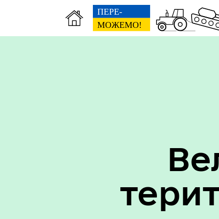
Вак
Туризм
уст
Ве
тери