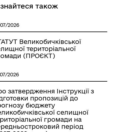
ізнайтеся також
/07/2026
ТАТУТ Великобичківської
елищної територіальної
ромади (ПРОЄКТ)
/07/2026
о затвердження Інструкції з
ідготовки пропозицій до
рогнозу бюджету
еликобичківської селищної
ериторіальної громади на
ередньостроковий період