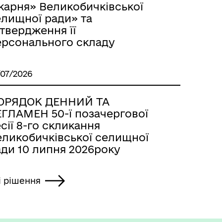
карня» Великобичківської
елищної ради» та
твердження її
ерсонального складу
/07/2026
ОРЯДОК ДЕННИЙ ТА
ЕГЛАМЕН 50-ї позачергової
сії 8-го скликання
еликобичківської селищної
ади 10 липня 2026року
і рішення