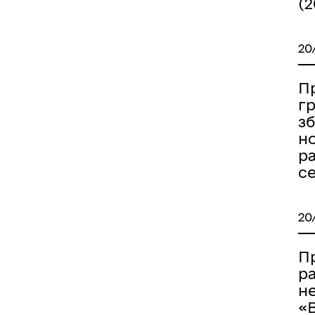
(2
20
Пр
гр
з
н
р
с
20
П
р
н
«