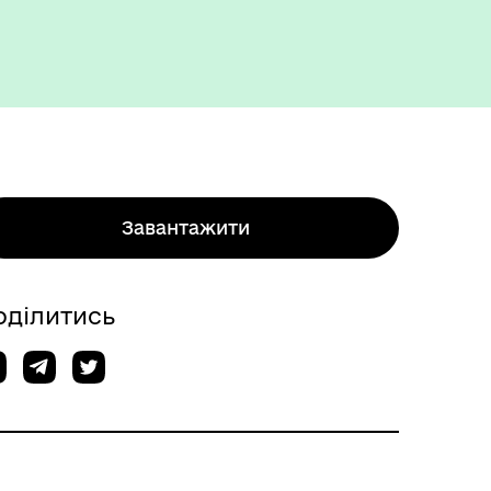
Завантажити
оділитись