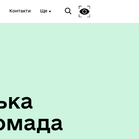
Контакти
Ще
ька
омада