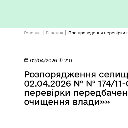
Бюджет громади
Головна
Рішення
Про проведення перевірки 
02/04/2026
210
Розпорядження селищн
Герої не вмирають
02.04.2026 № № 174/11
перевірки передбачен
очищення влади»»