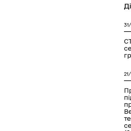
Д
31
С
с
г
21
Пр
п
п
В
т
с