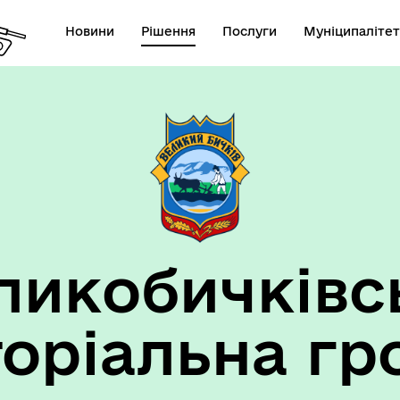
Новини
Рішення
Послуги
Муніципалітет
ансії підприємств та
анов Великобичківської ТГ
ликобичківс
торіальна гр