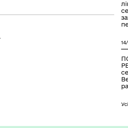
лі
с
за
п
.
14
П
Р
се
В
р
Ус