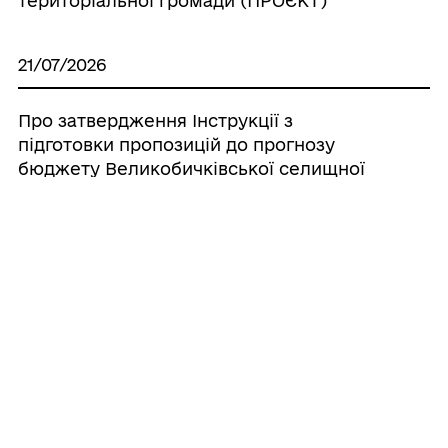
територіальної громади (ПРОЄКТ)
21/07/2026
Про затвердження Інструкції з
підготовки пропозицій до прогнозу
бюджету Великобичківської селищної
територіальної громади на
середньостроковий період (2027-2029
роки)
20/07/2026
Про створення ініціативної групи з
підготовки установчих зборів для
формування нового складу Молодіжної
ради при Великобичківській селищній