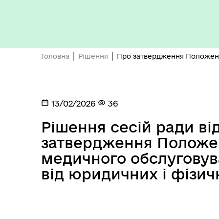
Бюджет громади
Головна
Рішення
Про затвердження Положення
13/02/2026
36
Рішення сесій ради від
Герої не вмирають
затвердження Положен
медичного обслуговув
від юридичних і фізич