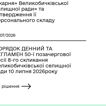
карня» Великобичківської
елищної ради» та
твердження її
ерсонального складу
/07/2026
ОРЯДОК ДЕННИЙ ТА
ЕГЛАМЕН 50-ї позачергової
сії 8-го скликання
еликобичківської селищної
ади 10 липня 2026року
і рішення