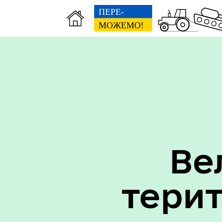
Вак
Туризм
уст
Ве
тери