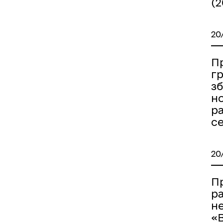
(2
20
Пр
гр
з
н
р
с
20
П
р
н
«