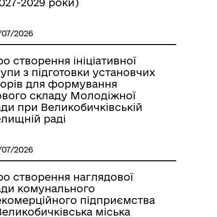
027-2029 роки)
/07/2026
о створення ініціативної
упи з підготовки установчих
борів для формування
ового складу Молодіжної
ади при Великобичківській
елищній раді
/07/2026
ро створення наглядової
ади комунального
екомерційного підприємства
Великобичківська міська