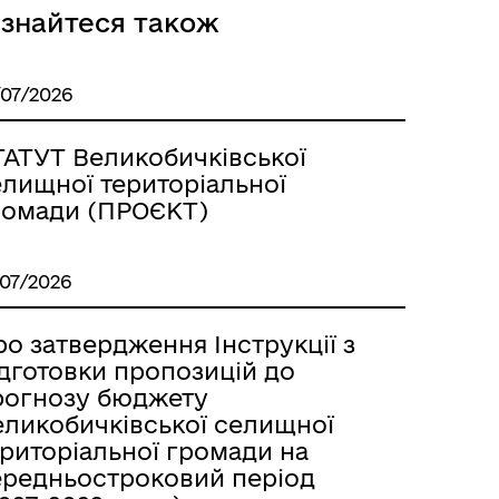
ізнайтеся також
/07/2026
ТАТУТ Великобичківської
елищної територіальної
ромади (ПРОЄКТ)
/07/2026
о затвердження Інструкції з
ідготовки пропозицій до
рогнозу бюджету
еликобичківської селищної
ериторіальної громади на
ередньостроковий період