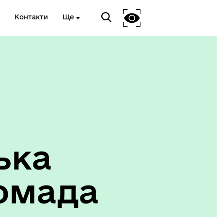
Контакти
Ще
ька
омада