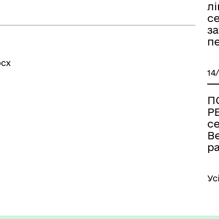
лі
с
за
п
ocx
14
П
Р
се
В
р
Ус