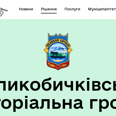
Новини
Рішення
Послуги
Муніципалітет
ансії підприємств та
анов Великобичківської ТГ
ликобичківс
торіальна гр