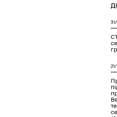
Д
31
С
с
г
21
Пр
п
п
В
т
с