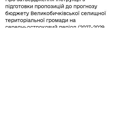
підготовки пропозицій до прогнозу
бюджету Великобичківської селищної
територіальної громади на
середньостроковий період (2027-2029
роки)
20/07/2026
Про створення ініціативної групи з
підготовки установчих зборів для
формування нового складу Молодіжної
ради при Великобичківській селищній
раді
20/07/2026