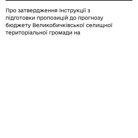
Про затвердження Інструкції з
підготовки пропозицій до прогнозу
бюджету Великобичківської селищної
територіальної громади на
середньостроковий період (2027-2029
роки)
20/07/2026
Про створення ініціативної групи з
підготовки установчих зборів для
формування нового складу Молодіжної
ради при Великобичківській селищній
раді
20/07/2026