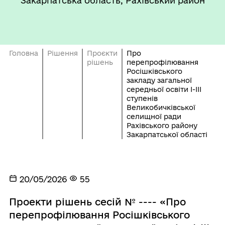
Закарпатська область, Рахівський район
Головна
Рішення
Проєкти
Про
рішень
перепрофілювання
Росішківського
закладу загальної
середньої освіти І-ІІІ
ступенів
Великобичківської
селищної ради
Рахівського району
Закарпатської області
20/05/2026
55
Проекти рішень сесій № ---- «Про
перепрофілювання Росішківського