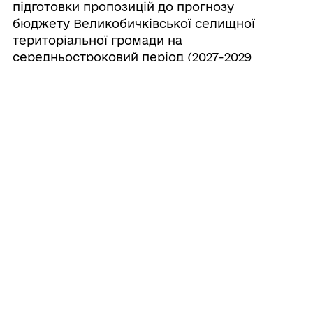
підготовки пропозицій до прогнозу
бюджету Великобичківської селищної
територіальної громади на
середньостроковий період (2027-2029
роки)
20/07/2026
Про створення ініціативної групи з
підготовки установчих зборів для
формування нового складу Молодіжної
ради при Великобичківській селищній
раді
20/07/2026
Про створення наглядової ради