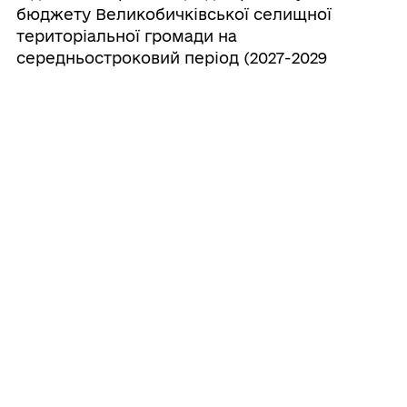
бюджету Великобичківської селищної
територіальної громади на
середньостроковий період (2027-2029
роки)
20/07/2026
Про створення ініціативної групи з
підготовки установчих зборів для
формування нового складу Молодіжної
ради при Великобичківській селищній
раді
20/07/2026
Про створення наглядової ради
комунального некомерційного